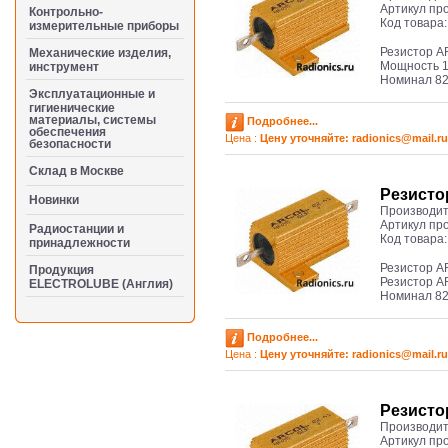
Артикул пр
Контрольно-
Код товара
измерительные приборы
Резистор A
Механические изделия,
Мощность 1
инструмент
Номинал 8
Эксплуатационные и
гигиенические
материалы, системы
Подробнее...
обеспечения
Цена :
Цену уточняйте: radioniсs@mail.ru
безопасности
Cклад в Москве
Резисто
Новинки
Производит
Артикул пр
Радиостанции и
Код товара
принадлежности
Резистор A
Продукция
Резистор A
ELECTROLUBE (Англия)
Номинал 82
Подробнее...
Цена :
Цену уточняйте: radioniсs@mail.ru
Резисто
Производит
Артикул пр