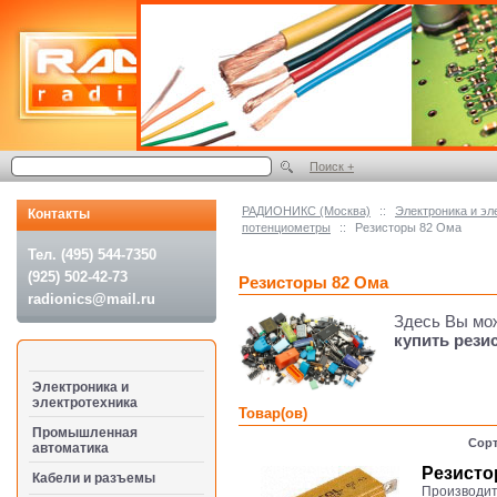
Поиск +
РАДИОНИКС (Москва)
::
Электроника и эл
Контакты
потенциометры
::
Резисторы 82 Ома
Тел. (495) 544-7350
(925) 502-42-73
Резисторы 82 Ома
radionics@mail.ru
Здесь Вы мо
купить рези
Электроника и
электротехника
Товар(ов)
Промышленная
Сорт
автоматика
Резисто
Кабели и разъемы
Производит