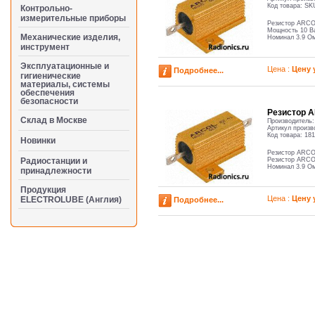
Код товара:
SK
Контрольно-
измерительные приборы
Резистор ARCO
Мощность 10 В
Механические изделия,
Номинал 3.9 О
инструмент
Эксплуатационные и
Цена :
Цену 
Подробнее...
гигиенические
материалы, системы
обеспечения
безопасности
Резистор A
Cклад в Москве
Производитель
Артикул произв
Код товара:
181
Новинки
Резистор ARCO
Радиостанции и
Резистор ARCO
Номинал 3.9 О
принадлежности
Продукция
Цена :
Цену 
ELECTROLUBE (Англия)
Подробнее...