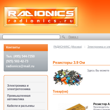
Поиск +
РАДИОНИКС (Москва)
::
Электроника и эл
Контакты
Тел. (495) 544-7350
(925) 502-42-73
Резисторы 3.9 Ом
radionics@mail.ru
Здесь Вы можете
Электроника и
электротехника
Товар(ов)
Промышленная
автоматика
Резистор A
Кабели и разъемы
Производитель
Артикул произв