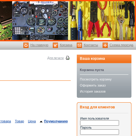
На главную
Корзина
Контакты
Схема проезда
Для печати
Ваша корзина
Корзина пуста
Посмотреть корзину
Оформить заказ
История заказов
Вход для клиентов
Имя пользователя
 товара
Товар
Цена
Поумолчанию
Пароль