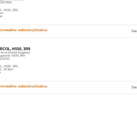
U2073641
L, HS10, 3R9
атт
мa
уточняйте: radioniсs@mail.ru
Зак
RCOL, HS50, 3R9
:
Arcol (United Kingdom)
одителя:
HS50 3R9
1222111
L, HS50, 3R9
L, 50 Ватт
м
уточняйте: radioniсs@mail.ru
Зак