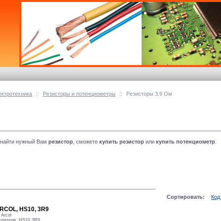
ектротехника
::
Резисторы и потенциометры
::
Резисторы 3.9 Ом
 найти нужный Вам
резистор
, сможете
купить резистор
или
купить потенциометр
.
Сортировать:
Код
RCOL, HS10, 3R9
:
Arcol
одителя:
HS10 3R9