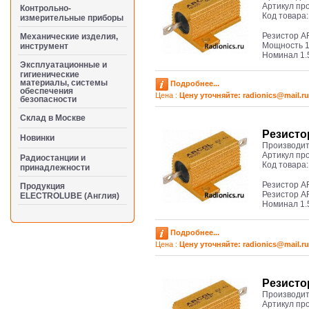
Артикул пр
Контрольно-
Код товара
измерительные приборы
Резистор A
Механические изделия,
Мощность 1
инструмент
Номинал 1.
Эксплуатационные и
гигиенические
материалы, системы
Подробнее...
обеспечения
Цена :
Цену уточняйте: radioniсs@mail.ru
безопасности
Cклад в Москве
Резисто
Новинки
Производит
Артикул пр
Радиостанции и
Код товара
принадлежности
Резистор A
Продукция
Резистор A
ELECTROLUBE (Англия)
Номинал 1.
Подробнее...
Цена :
Цену уточняйте: radioniсs@mail.ru
Резисто
Производит
Артикул пр