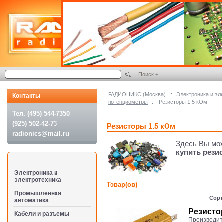
Поиск +
РАДИОНИКС (Москва)
::
Электроника и эл
Контакты
потенциометры
::
Резисторы 1.5 кОм
Тел. (495) 544-7350
(925) 502-42-73
Резисторы 1.5 кОм
radionics@mail.ru
Здесь Вы мо
купить рези
Электроника и
электротехника
Товар(ов)
Промышленная
Сорт
автоматика
Резисто
Кабели и разъемы
Производит